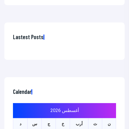
Lastest Posts
Calendar
أغسطس 2026
ن
ث
أرب
خ
ج
س
د